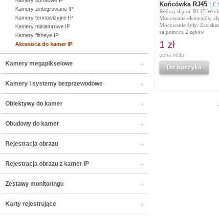
Kamery obrotowe IP
Końcówka RJ45
LC S
Kamery zintegrowane IP
Rodzaj złącza: RJ 45 Wtyk
Kamery termowizyjne IP
Mocowanie elementów złąc
Mocowanie żyły: Zaciskan
Kamery miniaturowe IP
za pomocą 2 zębów
Kamery fisheye IP
1 zł
Akcesoria do kamer IP
cena netto
Kamery megapikselowe
Do koszyka
Kamery i systemy bezprzewodowe
Obiektywy do kamer
Obudowy do kamer
Rejestracja obrazu
Rejestracja obrazu z kamer IP
Zestawy monitoringu
Karty rejestrujące