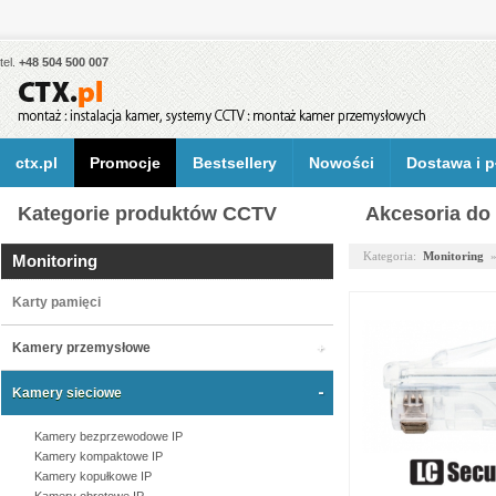
tel.
+48 504 500 007
ctx.pl
Promocje
Bestsellery
Nowości
Dostawa i p
Kategorie produktów CCTV
Akcesoria do
Kategoria:
Monitoring
Monitoring
Karty pamięci
Kamery przemysłowe
Kamery sieciowe
Kamery bezprzewodowe IP
Kamery kompaktowe IP
Kamery kopułkowe IP