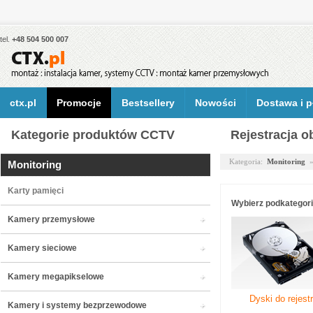
tel.
+48 504 500 007
ctx.pl
Promocje
Bestsellery
Nowości
Dostawa i p
Kategorie produktów CCTV
Rejestracja o
Kategoria:
Monitoring
Monitoring
Karty pamięci
Wybierz podkategori
Kamery przemysłowe
Kamery sieciowe
Kamery megapikselowe
Dyski do rejest
Kamery i systemy bezprzewodowe