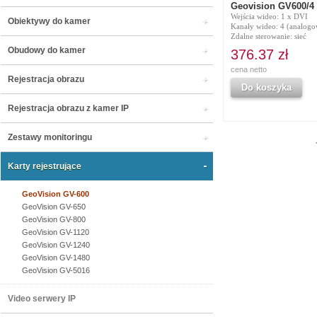
Geovision GV600/4
Wejścia wideo: 1 x DVI
Obiektywy do kamer
Kanały wideo: 4 (analogo
Zdalne sterowanie: sieć
Obudowy do kamer
376.37 zł
cena netto
Rejestracja obrazu
Do koszyka
Rejestracja obrazu z kamer IP
Zestawy monitoringu
Karty rejestrujące
GeoVision GV-600
GeoVision GV-650
GeoVision GV-800
GeoVision GV-1120
GeoVision GV-1240
GeoVision GV-1480
GeoVision GV-5016
Video serwery IP