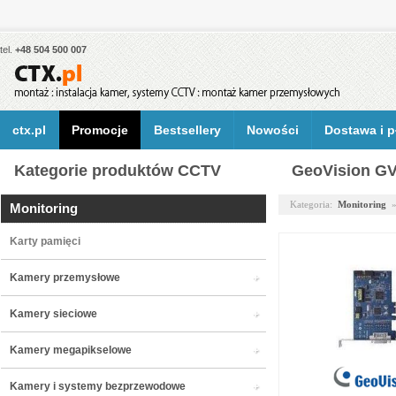
tel.
+48 504 500 007
ctx.pl
Promocje
Bestsellery
Nowości
Dostawa i p
Kategorie produktów CCTV
GeoVision GV
Kategoria:
Monitoring
Monitoring
Karty pamięci
Kamery przemysłowe
Kamery sieciowe
Kamery megapikselowe
Kamery i systemy bezprzewodowe