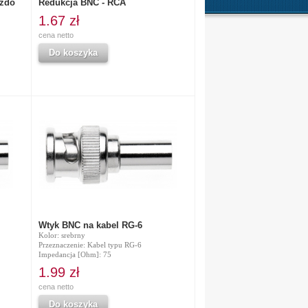
azdo
Redukcja BNC - RCA
1.67 zł
cena netto
Do koszyka
Wtyk BNC na kabel RG-6
Kolor: srebrny
Przeznaczenie: Kabel typu RG-6
Impedancja [Ohm]: 75
1.99 zł
cena netto
Do koszyka