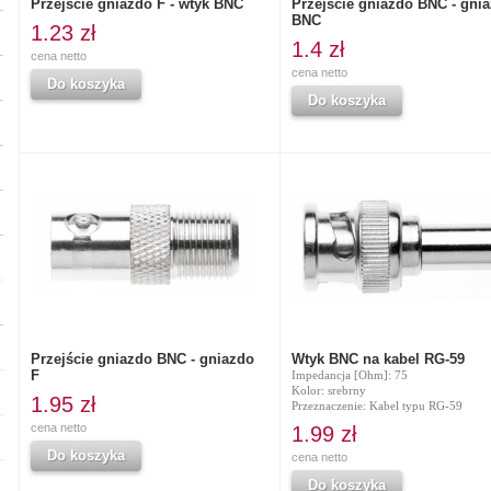
Przejście gniazdo F - wtyk BNC
Przejście gniazdo BNC - gni
BNC
1.23 zł
1.4 zł
cena netto
cena netto
Do koszyka
Do koszyka
Przejście gniazdo BNC - gniazdo
Wtyk BNC na kabel RG-59
F
Impedancja [Ohm]: 75
Kolor: srebrny
1.95 zł
Przeznaczenie: Kabel typu RG-59
cena netto
1.99 zł
Do koszyka
cena netto
Do koszyka