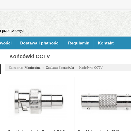
wości
Dostawa i płatności
Regulamin
Kontakt
Końcówki CCTV
Kategoria:
Monitoring
»
Zasilacze | końcówki
»
Końcówki CCTV