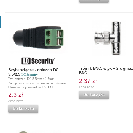
Trójnik BNC, wtyk + 2 x gnia
Szybkozłącze - gniazdo DC
BNC
5,5/2,5
LC Security
Typ gniazda: DC 5,5mm / 2,5mm
2.37 zł
Podłączenie przewodu: zaciski montażowe
Oznaczenie przewodów +/-: TAK
cena netto
2.3 zł
Do koszyka
cena netto
Do koszyka