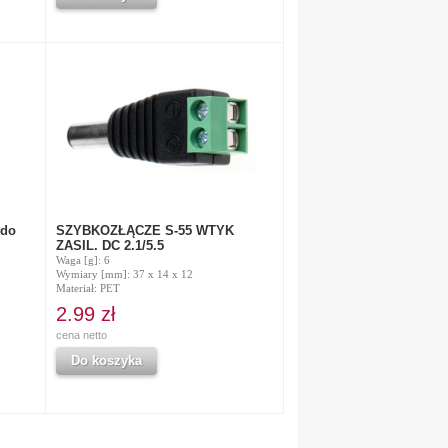
zdo
SZYBKOZŁĄCZE S-55 WTYK
ZASIL. DC 2.1/5.5
Waga [g]: 6
Wymiary [mm]: 37 x 14 x 12
Materiał: PET
2.99 zł
cena netto
Do koszyka