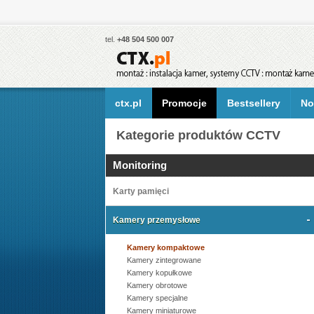
tel.
+48 504 500 007
ctx.pl
Promocje
Bestsellery
No
Kategorie produktów CCTV
Monitoring
Karty pamięci
Kamery przemysłowe
Kamery kompaktowe
Kamery zintegrowane
Kamery kopułkowe
Kamery obrotowe
Kamery specjalne
Kamery miniaturowe