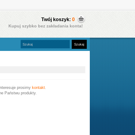
Twój koszyk:
0
Kupuj szybko bez zakładania konta!
interesuje prosimy
kontakt
.
e Państwu produkty.