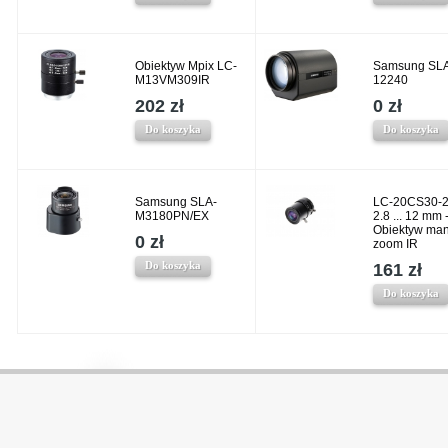
Obiektyw Mpix LC-
Samsung SL
M13VM309IR
12240
202 zł
0 zł
Do koszyka
Do koszyka
Samsung SLA-
LC-20CS30-
M3180PN/EX
2.8 ... 12 mm 
Obiektyw ma
0 zł
zoom IR
Do koszyka
161 zł
Do koszyka