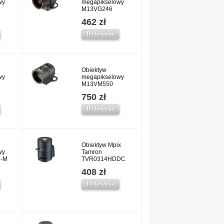
wy
megapikselowy
M13VG246
462 zł
Do koszyka
Obiektyw
wy
megapikselowy
M13VM550
750 zł
Do koszyka
Obiektyw Mpix
wy
Tamron
-M
TVR0314HDDC
408 zł
Do koszyka