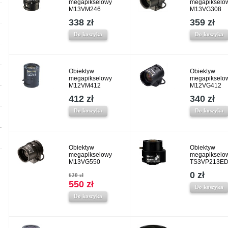
megapikselowy
megapikselo
M13VM246
M13VG308
338 zł
359 zł
Do koszyka
Do koszyka
Obiektyw
Obiektyw
megapikselowy
megapikselo
M12VM412
M12VG412
412 zł
340 zł
Do koszyka
Do koszyka
Obiektyw
Obiektyw
megapikselowy
megapikselo
M13VG550
TS3VP213ED
0 zł
620 zł
550 zł
Do koszyka
Do koszyka