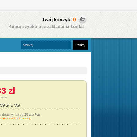
Twój koszyk:
0
Kupuj szybko bez zakładania konta!
3 zł
netto
59 zł z Vat
y dostawy już od
20 zł z Vat
tkie sposoby dostawy