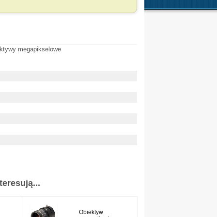
eresują...
Obiektyw