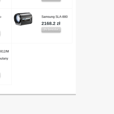
A-
Samsung SLA-880
2168.2 zł
Do koszyka
2812/M
-
nulany