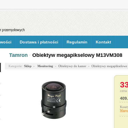
wości
Dostawa i płatności
Regulamin
Kontakt
Tamron
·
Obiektyw megapikselowy M13VM308
Kategoria:
Sklep
»
Monitoring
»
Obiektywy do kamer
»
Obiektywy megapikselowe
33
cena 
409.
Koszt
Wszys