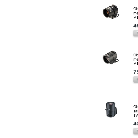
Ob
me
M
4
Ob
me
M
7
Ob
Ta
T
4