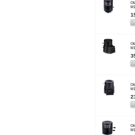
Ob
M
1
Ob
M1
3
Ob
M
2
Ob
M1