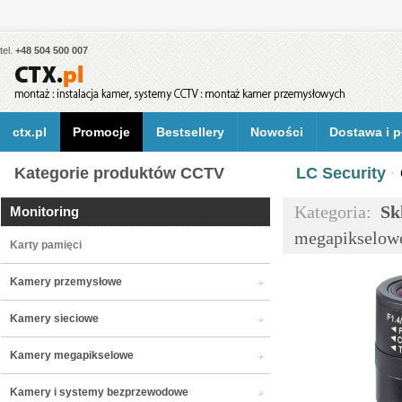
tel.
+48 504 500 007
ctx.pl
Promocje
Bestsellery
Nowości
Dostawa i p
Kategorie produktów CCTV
LC Security
·
Kategoria:
Sk
Monitoring
megapikselow
Karty pamięci
Kamery przemysłowe
Kamery sieciowe
Kamery megapikselowe
Kamery i systemy bezprzewodowe