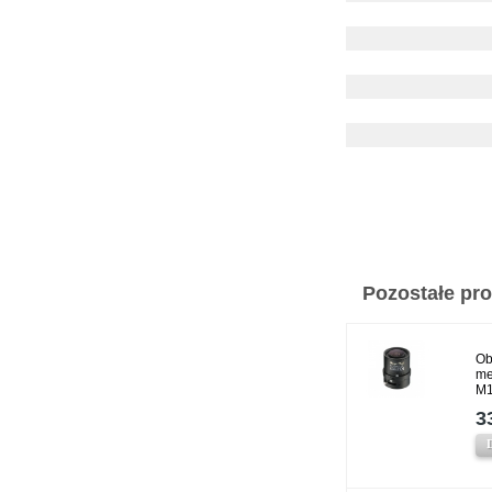
Pozostałe prod
Ob
me
M
3