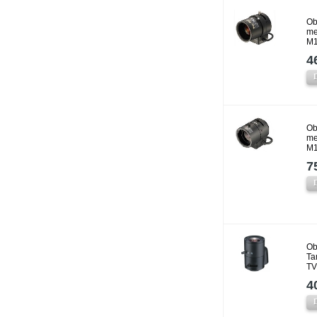
Ob
me
M
4
Ob
me
M
7
Ob
Ta
T
4