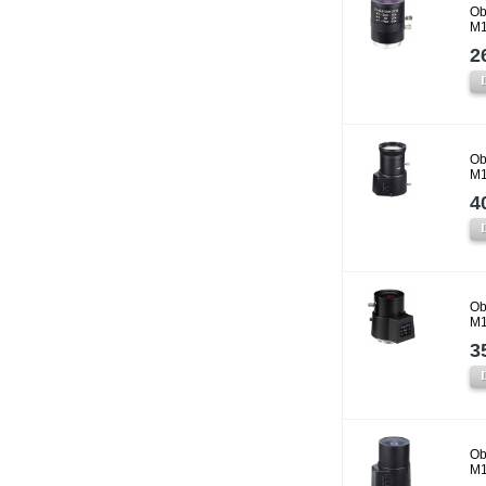
Ob
M
2
Ob
M1
4
Ob
M1
3
Ob
M1