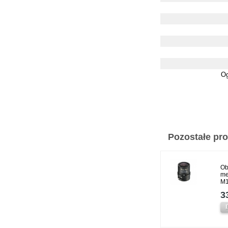
Og
Pozostałe prod
Ob
me
M
3