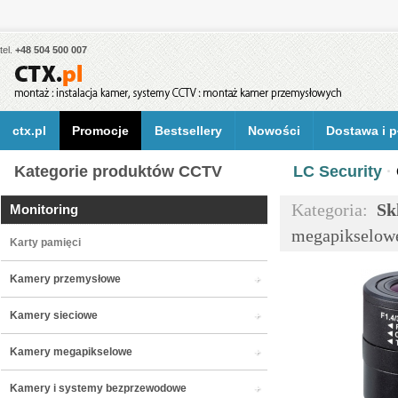
tel.
+48 504 500 007
ctx.pl
Promocje
Bestsellery
Nowości
Dostawa i p
Kategorie produktów CCTV
LC Security
·
Kategoria:
Sk
Monitoring
megapikselow
Karty pamięci
Kamery przemysłowe
Kamery sieciowe
Kamery megapikselowe
Kamery i systemy bezprzewodowe