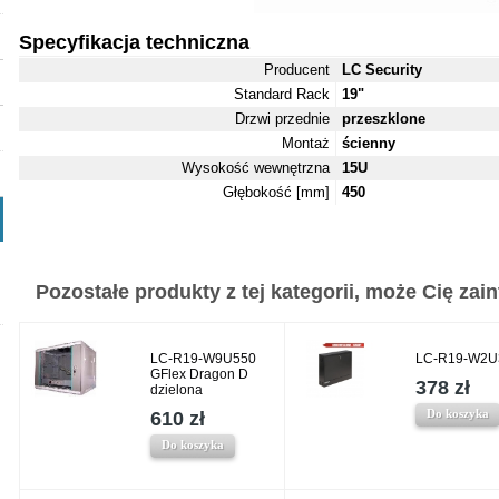
Specyfikacja techniczna
Producent
LC Security
Standard Rack
19"
Drzwi przednie
przeszklone
Montaż
ścienny
Wysokość wewnętrzna
15U
Głębokość [mm]
450
Pozostałe produkty z tej kategorii, może Cię zaint
LC-R19-W9U550
LC-R19-W2U
GFlex Dragon D
378 zł
dzielona
Do koszyka
610 zł
Do koszyka