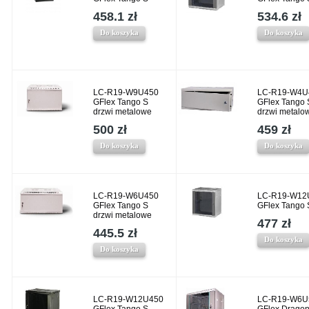
458.1 zł
534.6 zł
Do koszyka
Do koszyka
LC-R19-W9U450
LC-R19-W4U
GFlex Tango S
GFlex Tango 
drzwi metalowe
drzwi metalo
500 zł
459 zł
Do koszyka
Do koszyka
LC-R19-W6U450
LC-R19-W12
GFlex Tango S
GFlex Tango 
drzwi metalowe
477 zł
445.5 zł
Do koszyka
Do koszyka
LC-R19-W12U450
LC-R19-W6U