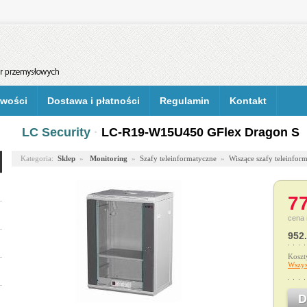
wości
Dostawa i płatności
Regulamin
Kontakt
LC Security
·
LC-R19-W15U450 GFlex Dragon S
Kategoria:
Sklep
»
Monitoring
»
Szafy teleinformatyczne
»
Wiszące szafy teleinfor
77
cena 
952.
Koszt
Wszys
D