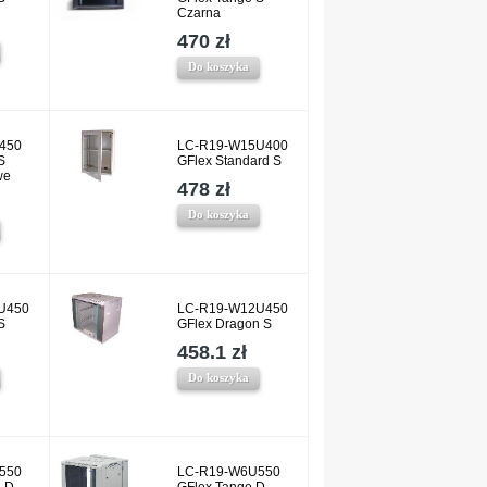
Czarna
470 zł
Do koszyka
450
LC-R19-W15U400
S
GFlex Standard S
we
478 zł
Do koszyka
U450
LC-R19-W12U450
S
GFlex Dragon S
458.1 zł
Do koszyka
550
LC-R19-W6U550