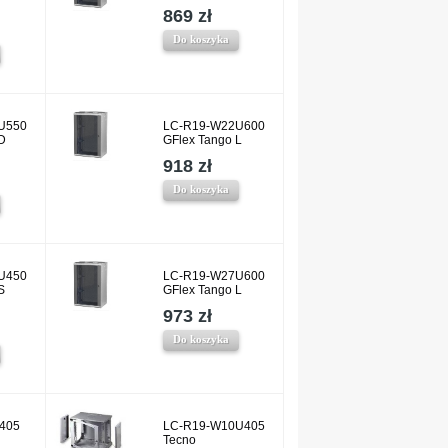
869 zł
Do koszyka
U550
LC-R19-W22U600
D
GFlex Tango L
918 zł
Do koszyka
U450
LC-R19-W27U600
S
GFlex Tango L
973 zł
Do koszyka
405
LC-R19-W10U405
Tecno