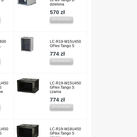
n D
GFlex Tango D
dzielona
570 zł
Do koszyka
600
LC-R19-W15U450
L
GFlex Tango S
774 zł
Do koszyka
U450
LC-R19-W15U450
S
GFlex Tango S
we
czarna
774 zł
Do koszyka
U450
LC-R19-W18U450
S
GFlex Tango S