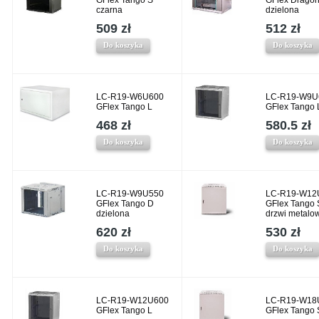
GFlex Tango S
GFlex Drago
czarna
dzielona
509 zł
512 zł
Do koszyka
Do koszyka
LC-R19-W6U600
LC-R19-W9U
GFlex Tango L
GFlex Tango 
468 zł
580.5 zł
Do koszyka
Do koszyka
LC-R19-W9U550
LC-R19-W12
GFlex Tango D
GFlex Tango 
dzielona
drzwi metalo
620 zł
530 zł
Do koszyka
Do koszyka
LC-R19-W12U600
LC-R19-W18
GFlex Tango L
GFlex Tango 