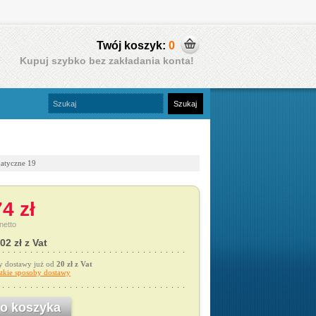
Twój koszyk:
0
Kupuj szybko bez zakładania konta!
matyczne 19
4 zł
netto
02 zł z Vat
y dostawy już od
20 zł z Vat
tkie sposoby dostawy
o koszyka