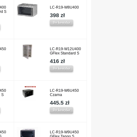
400
LC-R19-W8U400
rd S
398 zł
Do koszyka
450
LC-R19-W12U400
GFlex Standard S
416 zł
Do koszyka
450
LC-R19-W6U450
 S
Czarna
445.5 zł
Do koszyka
450
LC-R19-W9U450
S
GFlex Tango S