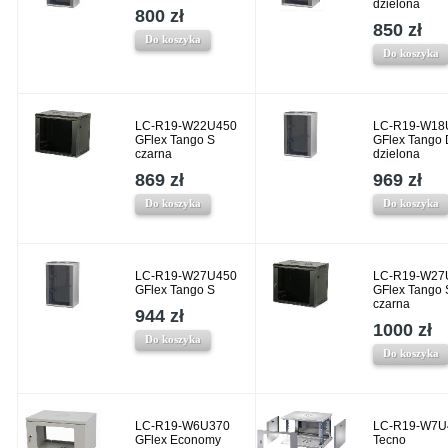
dzielona
800 zł
850 zł
Do koszyka
Do koszyka
LC-R19-W22U450
LC-R19-W18
GFlex Tango S
GFlex Tango 
czarna
dzielona
869 zł
969 zł
Do koszyka
Do koszyka
LC-R19-W27U450
LC-R19-W27
GFlex Tango S
GFlex Tango 
czarna
944 zł
1000 zł
Do koszyka
Do koszyka
LC-R19-W6U370
LC-R19-W7U
GFlex Economy
Tecno