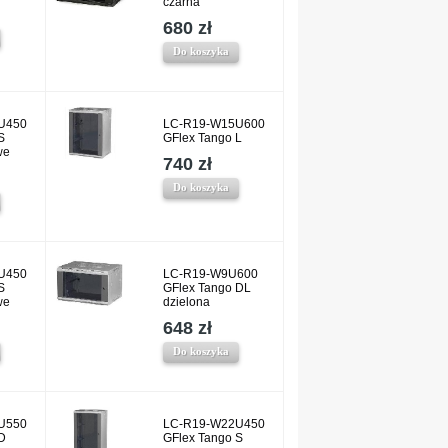
czarna
680 zł
Do koszyka
U450
LC-R19-W15U600
S
GFlex Tango L
we
740 zł
Do koszyka
U450
LC-R19-W9U600
S
GFlex Tango DL
we
dzielona
648 zł
Do koszyka
U550
LC-R19-W22U450
D
GFlex Tango S