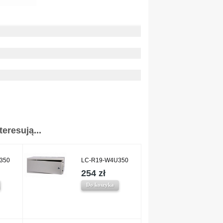
eresują...
350
LC-R19-W4U350
254 zł
Do koszyka