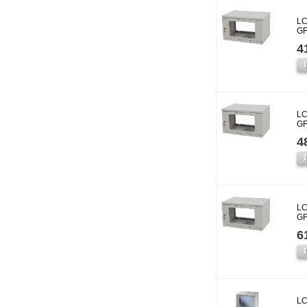
LC
GF
4
LC
GF
4
LC
GF
6
LC