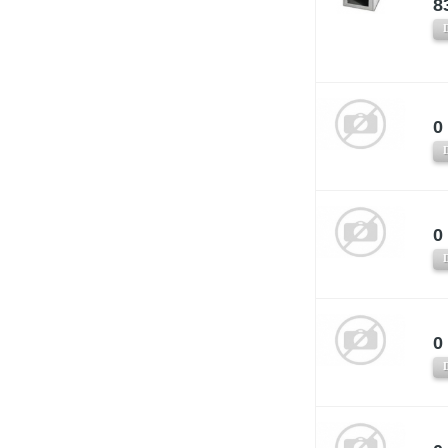
8
0 
0 
0 