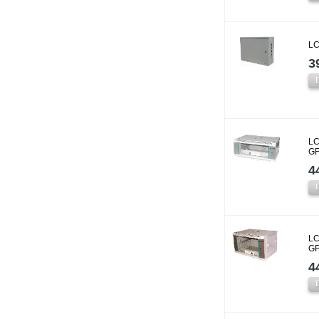
LC
3
LC
GF
4
LC
GF
4