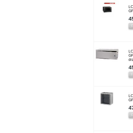
LC
GF
4
LC
GF
dr
4
LC
GF
4