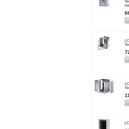
Te
me
6
LC
Te
7
LC
Te
1
LC