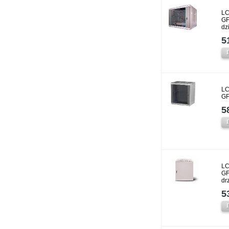
LC
GF
dz
5
LC
GF
5
LC
GF
dr
5