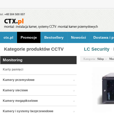
tel.
+48 504 500 007
ctx.pl
Promocje
Bestsellery
Nowości
Dostawa i p
Kategorie produktów CCTV
LC Security
·
Kategoria:
Sklep
»
Mon
Monitoring
Karty pamięci
Kamery przemysłowe
Kamery sieciowe
Kamery megapikselowe
Kamery i systemy bezprzewodowe