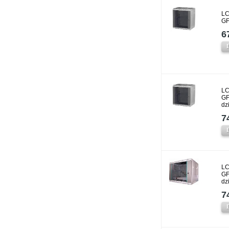
LC
GF
6
LC
GF
dz
7
LC
GF
dz
7