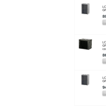
LC
GF
8
LC
GF
cz
8
LC
GF
9