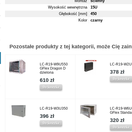
Montaż
ścienny
Wysokość wewnętrzna
15U
Głębokość [mm]
450
Kolor
czarny
Pozostałe produkty z tej kategorii, może Cię zaint
LC-R19-W9U550
LC-R19-W2U
GFlex Dragon D
378 zł
dzielona
Do koszyka
610 zł
Do koszyka
LC-R19-W3U350
LC-R19-W6U
GFlex Standa
396 zł
320 zł
Do koszyka
Do koszyka