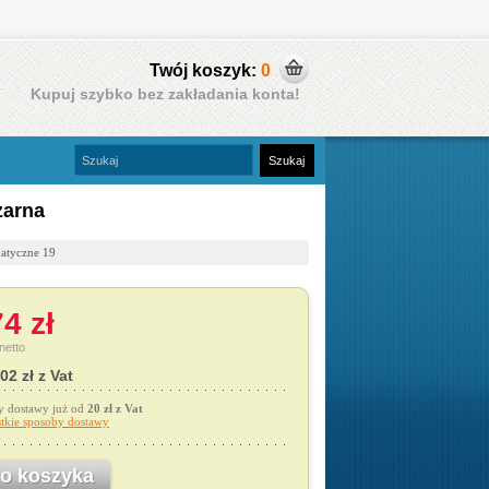
Twój koszyk:
0
Kupuj szybko bez zakładania konta!
zarna
matyczne 19
4 zł
netto
02 zł z Vat
y dostawy już od
20 zł z Vat
tkie sposoby dostawy
o koszyka