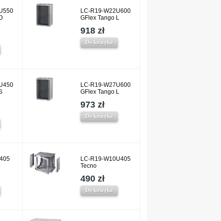
U550
LC-R19-W22U600
D
GFlex Tango L
918 zł
Do koszyka
U450
LC-R19-W27U600
S
GFlex Tango L
973 zł
Do koszyka
405
LC-R19-W10U405
Tecno
490 zł
Do koszyka