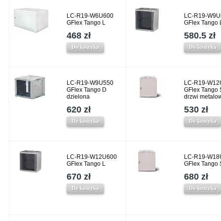
LC-R19-W6U600
LC-R19-W9U
GFlex Tango L
GFlex Tango 
468 zł
580.5 zł
Do koszyka
Do koszyka
LC-R19-W9U550
LC-R19-W12
GFlex Tango D
GFlex Tango 
dzielona
drzwi metalo
620 zł
530 zł
Do koszyka
Do koszyka
LC-R19-W12U600
LC-R19-W18
GFlex Tango L
GFlex Tango 
670 zł
680 zł
Do koszyka
Do koszyka