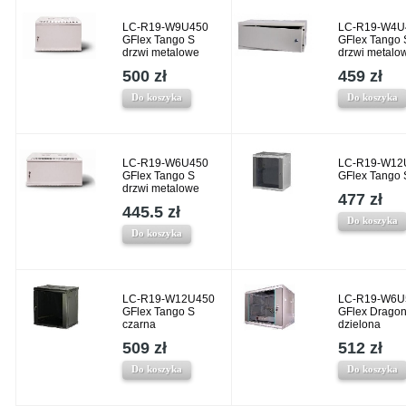
LC-R19-W9U450
LC-R19-W4U
GFlex Tango S
GFlex Tango 
drzwi metalowe
drzwi metalo
500 zł
459 zł
Do koszyka
Do koszyka
LC-R19-W6U450
LC-R19-W12
GFlex Tango S
GFlex Tango 
drzwi metalowe
477 zł
445.5 zł
Do koszyka
Do koszyka
LC-R19-W12U450
LC-R19-W6U
GFlex Tango S
GFlex Drago
czarna
dzielona
509 zł
512 zł
Do koszyka
Do koszyka