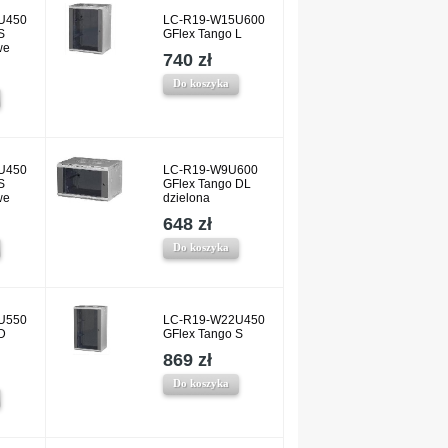
U450
LC-R19-W15U600
S
GFlex Tango L
we
740 zł
Do koszyka
U450
LC-R19-W9U600
S
GFlex Tango DL
we
dzielona
648 zł
Do koszyka
U550
LC-R19-W22U450
D
GFlex Tango S
869 zł
Do koszyka