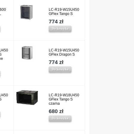
600
LC-R19-W15U450
L
GFlex Tango S
774 zł
Do koszyka
U450
LC-R19-W15U450
S
GFlex Dragon S
we
774 zł
Do koszyka
U450
LC-R19-W18U450
S
GFlex Tango S
czarna
680 zł
Do koszyka