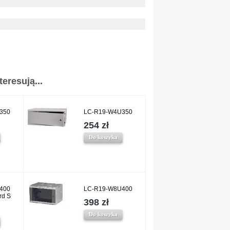
eresują...
350
LC-R19-W4U350
254 zł
Do koszyka
400
LC-R19-W8U400
rd S
398 zł
Do koszyka