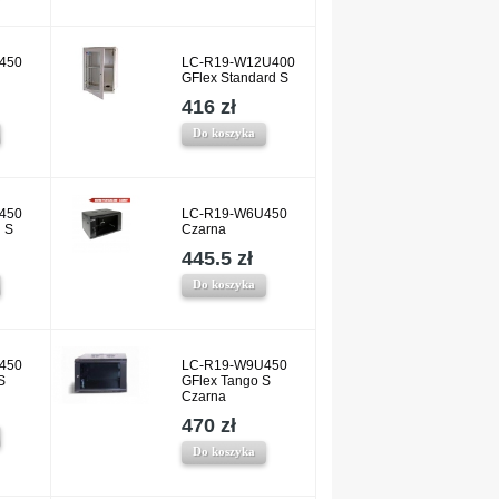
450
LC-R19-W12U400
GFlex Standard S
416 zł
Do koszyka
450
LC-R19-W6U450
 S
Czarna
445.5 zł
Do koszyka
450
LC-R19-W9U450
S
GFlex Tango S
Czarna
470 zł
Do koszyka