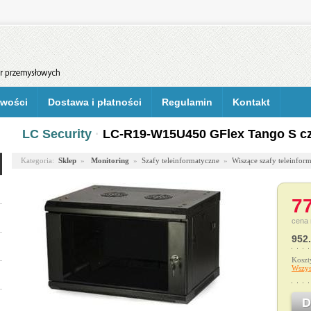
wości
Dostawa i płatności
Regulamin
Kontakt
LC Security
·
LC-R19-W15U450 GFlex Tango S c
Kategoria:
Sklep
»
Monitoring
»
Szafy teleinformatyczne
»
Wiszące szafy teleinfor
77
cena 
952.
Koszt
Wszys
D