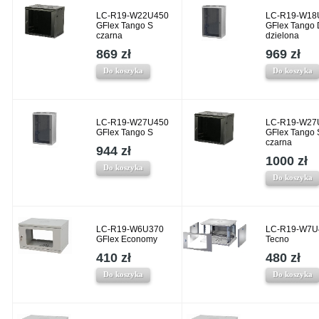
LC-R19-W22U450
LC-R19-W18
GFlex Tango S
GFlex Tango 
czarna
dzielona
869 zł
969 zł
Do koszyka
Do koszyka
LC-R19-W27U450
LC-R19-W27
GFlex Tango S
GFlex Tango 
czarna
944 zł
1000 zł
Do koszyka
Do koszyka
LC-R19-W6U370
LC-R19-W7U
GFlex Economy
Tecno
410 zł
480 zł
Do koszyka
Do koszyka