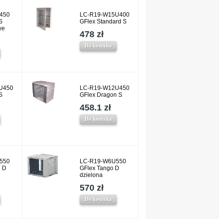
450
LC-R19-W15U400
S
GFlex Standard S
we
478 zł
Do koszyka
U450
LC-R19-W12U450
S
GFlex Dragon S
458.1 zł
Do koszyka
550
LC-R19-W6U550
n D
GFlex Tango D
dzielona
570 zł
Do koszyka