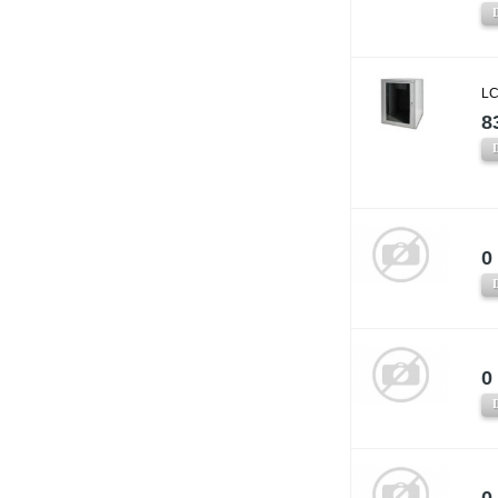
LC
8
0 
0 