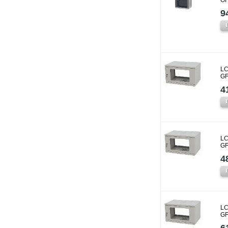
GF
9
LC
GF
4
LC
GF
4
LC
GF