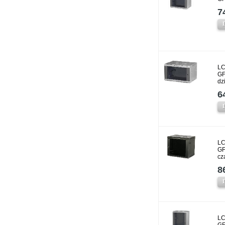
7
LC
GF
dz
6
LC
GF
cz
8
LC