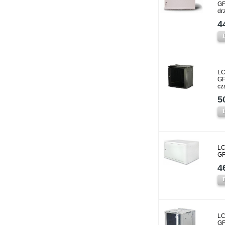
GF
dr
4
LC
GF
cz
5
LC
GF
4
LC
GF