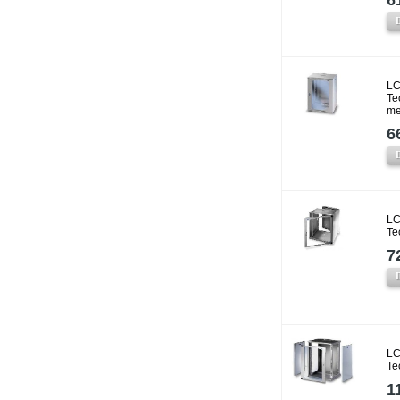
6
LC
Te
me
6
LC
Te
7
LC
Te
1