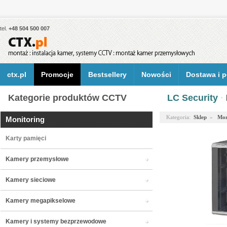
tel.
+48 504 500 007
ctx.pl
Promocje
Bestsellery
Nowości
Dostawa i p
Kategorie produktów CCTV
LC Security
·
Kategoria:
Sklep
»
Mon
Monitoring
Karty pamięci
Kamery przemysłowe
Kamery sieciowe
Kamery megapikselowe
Kamery i systemy bezprzewodowe