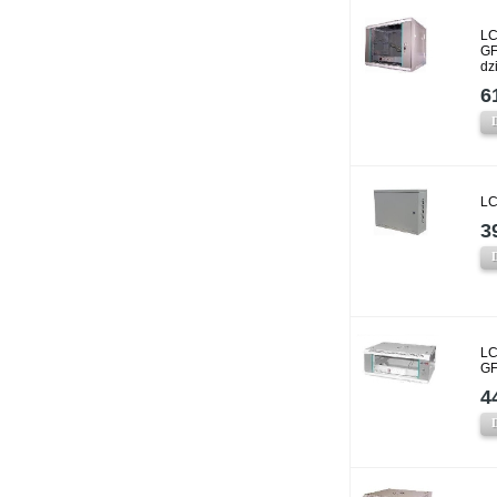
LC
GF
dz
6
LC
3
LC
GF
4