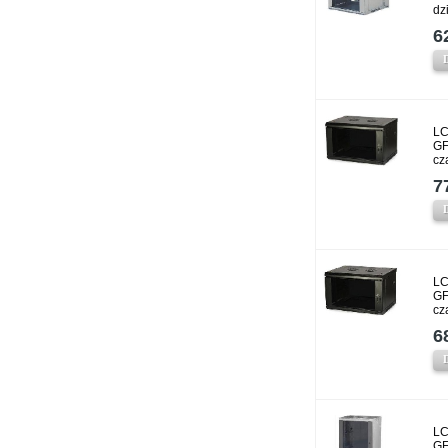
dz
6
LC
GF
cz
7
LC
GF
cz
6
LC
GF