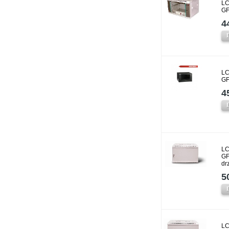
LC
GF
4
LC
GF
4
LC
GF
dr
5
LC