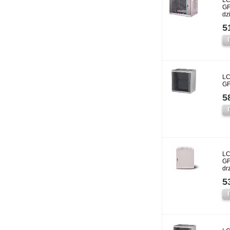
LC
GF
dz
5
LC
GF
5
LC
GF
dr
5