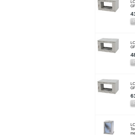
LC
GF
4
LC
GF
4
LC
GF
6
LC
Te
me