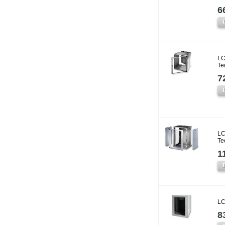
6
LC
Te
7
LC
Te
1
LC
8