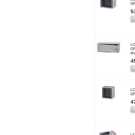
GF
5
LC
GF
dr
4
LC
GF
4