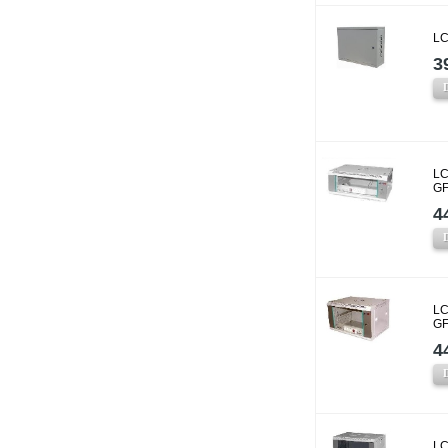
LC
3
LC
GF
4
LC
GF
4
LC