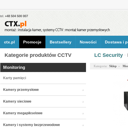
tel.
+48 504 500 007
ctx.pl
Promocje
Bestsellery
Nowości
Dostawa i p
Kategorie produktów CCTV
LC Security
·
Kategoria:
Sklep
»
Mon
Monitoring
Karty pamięci
Kamery przemysłowe
Kamery sieciowe
Kamery megapikselowe
Kamery i systemy bezprzewodowe