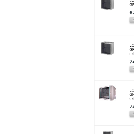
LC
GF
6
LC
GF
dz
7
LC
GF
dz
7