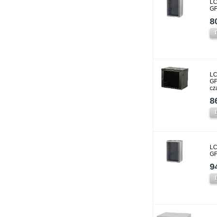
LC
GF
8
LC
GF
cz
8
LC
GF
9