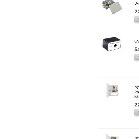
D-
2
GV
5
PO
Po
ka
2
PO