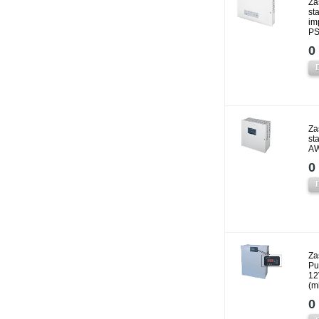
Za
st
im
PS
0 
Za
st
A
0 
Za
Pu
12
(m
0 