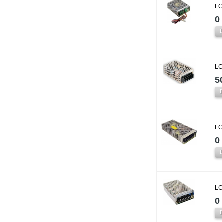
LC
0 
LC
5
LC
0 
LC
0 