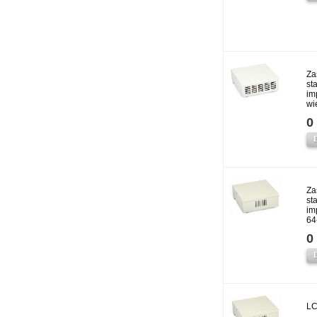
Za
st
im
wi
0 
Za
st
im
64
0 
LC