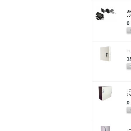
Bo
50
0 
LC
1
LC
7A
0 
LC