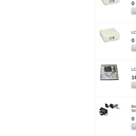
0 
LC
0 
LC
1
Bo
50
0 