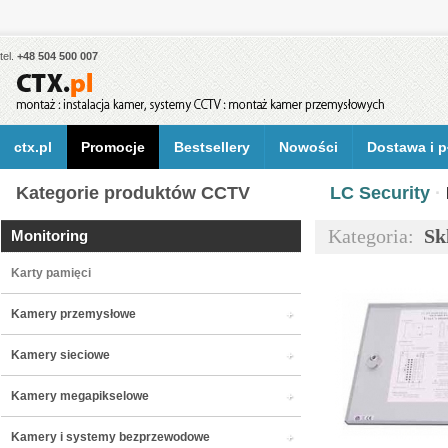
tel.
+48 504 500 007
ctx.pl
Promocje
Bestsellery
Nowości
Dostawa i p
Kategorie produktów CCTV
LC Security
·
Kategoria:
Sk
Monitoring
Karty pamięci
Kamery przemysłowe
Kamery sieciowe
Kamery megapikselowe
Kamery i systemy bezprzewodowe