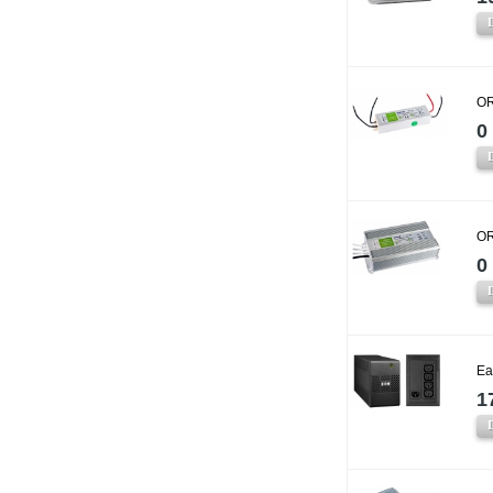
OR
0 
OR
0 
Ea
1