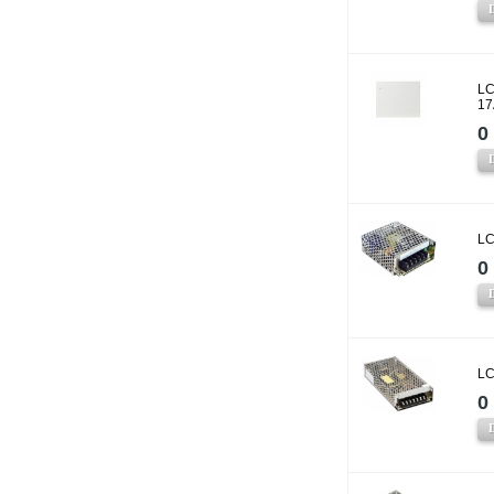
LC
17
0 
LC
0 
LC
0 