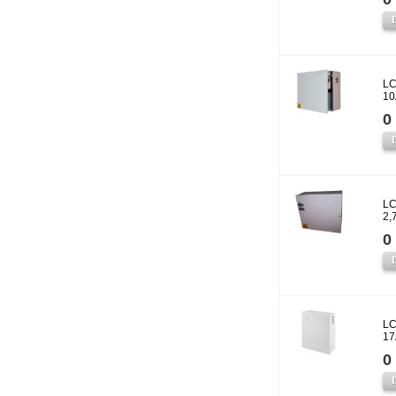
LC
10
0 
LC
2,
0 
LC
17
0 