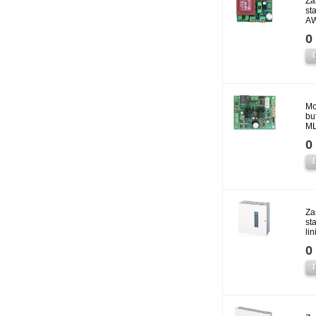
Za
st
AW
0 
Mo
bu
ML
0 
Za
st
li
0 