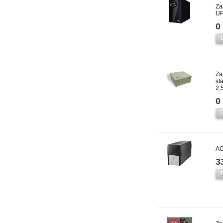
Za
UP
0 
Za
st
2,
0 
AC
3