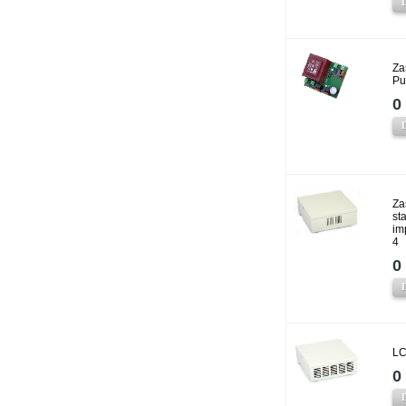
Za
Pu
0 
Za
st
im
4
0 
LC
0 