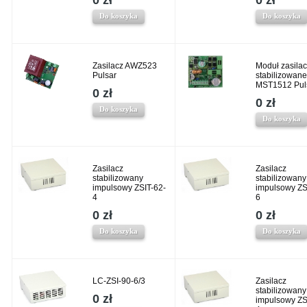
0 zł
0 zł
Do koszyka
Do koszyka
Zasilacz AWZ523
Moduł zasila
Pulsar
stabilizowan
MST1512 Pul
0 zł
0 zł
Do koszyka
Do koszyka
Zasilacz
Zasilacz
stabilizowany
stabilizowany
impulsowy ZSIT-62-
impulsowy ZS
4
6
0 zł
0 zł
Do koszyka
Do koszyka
LC-ZSI-90-6/3
Zasilacz
stabilizowany
0 zł
impulsowy ZS