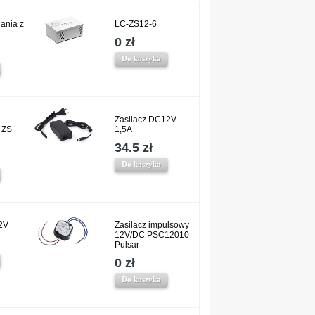
ania z
LC-ZS12-6
0 zł
Do koszyka
Zasilacz DC12V
 ZS
1,5A
34.5 zł
Do koszyka
12V
Zasilacz impulsowy
12V/DC PSC12010
Pulsar
0 zł
Do koszyka