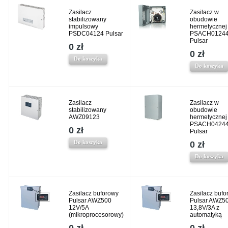
Zasilacz
Zasilacz w
stabilizowany
obudowie
impulsowy
hermetycznej
PSDC04124 Pulsar
PSACH0124
Pulsar
0 zł
0 zł
Do koszyka
Do koszyka
Zasilacz
Zasilacz w
stabilizowany
obudowie
AWZ09123
hermetycznej
PSACH0424
0 zł
Pulsar
Do koszyka
0 zł
Do koszyka
Zasilacz buforowy
Zasilacz bufo
Pulsar AWZ500
Pulsar AWZ5
12V/5A
13,8V/3A z
(mikroprocesorowy)
automatyką