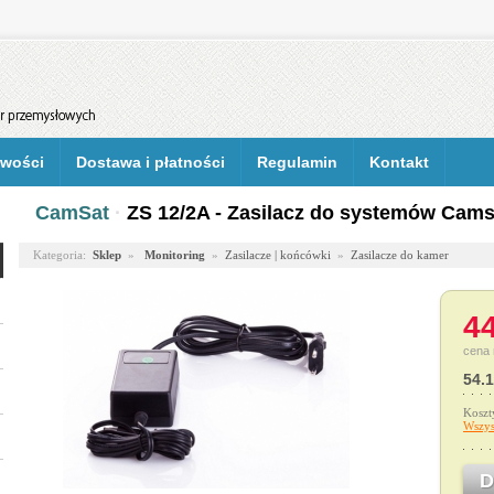
wości
Dostawa i płatności
Regulamin
Kontakt
CamSat
·
ZS 12/2A - Zasilacz do systemów Cams
Kategoria:
Sklep
»
Monitoring
»
Zasilacze | końcówki
»
Zasilacze do kamer
44
cena 
54.1
Koszt
Wszys
D