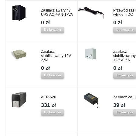
Zasilacz awaryjny
Przewód zasil
UPS ACP-AN-1kVA
wtykiem DC
0 zł
0 zł
Do koszyka
Do koszyka
Zasilacz
Zasilacz
stabilizowany 12V
stabilizowany
2,5A
12/5x0.5A
0 zł
0 zł
Do koszyka
Do koszyka
ACP-626
Zasilacz 2A 
331 zł
39 zł
Do koszyka
Do koszyka