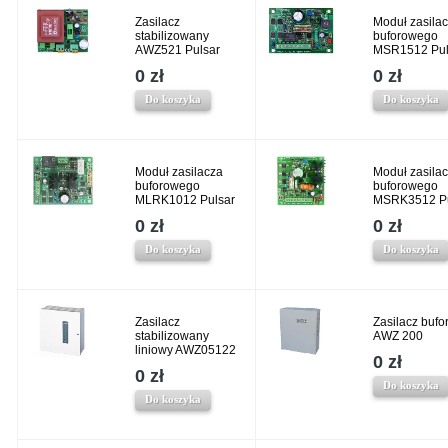
Zasilacz
Moduł zasila
stabilizowany
buforowego
AWZ521 Pulsar
MSR1512 Pul
0 zł
0 zł
Do koszyka
Do koszyka
Moduł zasilacza
Moduł zasila
buforowego
buforowego
MLRK1012 Pulsar
MSRK3512 Pu
0 zł
0 zł
Do koszyka
Do koszyka
Zasilacz
Zasilacz bufo
stabilizowany
AWZ 200
liniowy AWZ05122
0 zł
0 zł
Do koszyka
Do koszyka