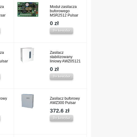
cza
Moduł zasilacza
buforowego
sar
MSR2512 Pulsar
0 zł
Do koszyka
cza
Zasilacz
stabilizowany
lsar
liniowy AWZ05121
0 zł
Do koszyka
rowy
Zasilacz buforowy
AWZ300 Pulsar
372.6 zł
Do koszyka