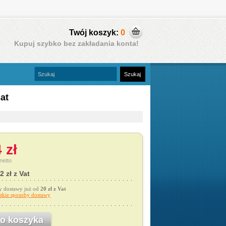
Twój koszyk:
0
Kupuj szybko bez zakładania konta!
at
 zł
netto
2 zł z Vat
y dostawy już od
20 zł z Vat
tkie sposoby dostawy
o koszyka