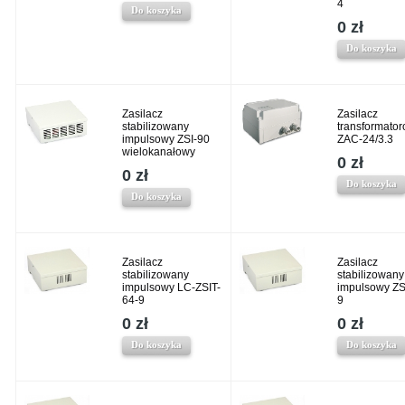
4
Do koszyka
0 zł
Do koszyka
Zasilacz
Zasilacz
stabilizowany
transformato
impulsowy ZSI-90
ZAC-24/3.3
wielokanałowy
0 zł
0 zł
Do koszyka
Do koszyka
Zasilacz
Zasilacz
stabilizowany
stabilizowany
impulsowy LC-ZSIT-
impulsowy ZS
64-9
9
0 zł
0 zł
Do koszyka
Do koszyka