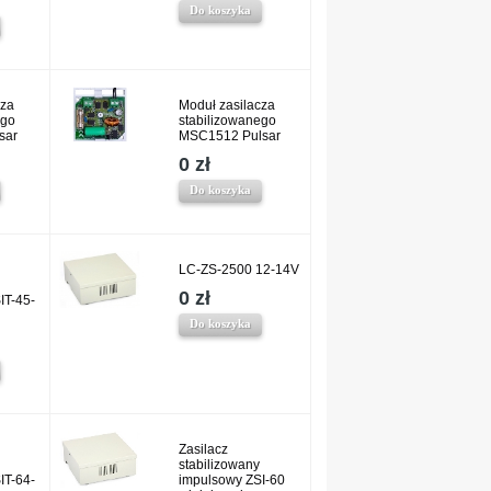
Do koszyka
cza
Moduł zasilacza
ego
stabilizowanego
sar
MSC1512 Pulsar
0 zł
Do koszyka
LC-ZS-2500 12-14V
0 zł
IT-45-
Do koszyka
Zasilacz
stabilizowany
IT-64-
impulsowy ZSI-60