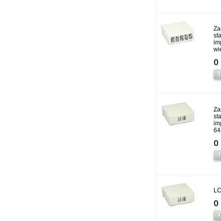
Za
st
im
wi
0 
Za
st
im
64
0 
LC
0 