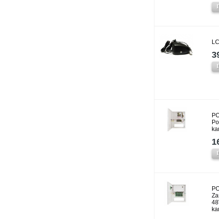
LC
3
PO
Po
ka
1
PO
Za
48
ka