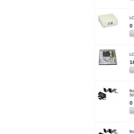
LC
0 
LC
1
Bo
50
0 
Bo