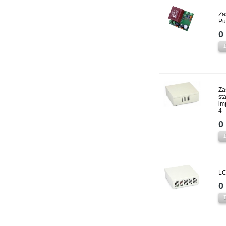
Za
Pu
0 
Za
st
im
4
0 
LC
0 