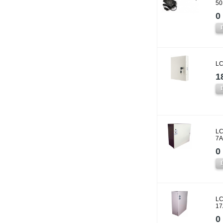
50
0 
LC
1
LC
7A
0 
LC
17
0 