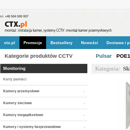
tel.
+48 504 500 007
ctx.pl
Promocje
Bestsellery
Nowości
Dostawa i p
Kategorie produktów CCTV
Pulsar
·
POE16
Kategoria:
Sk
Monitoring
Karty pamięci
Kamery przemysłowe
Kamery sieciowe
Kamery megapikselowe
Kamery i systemy bezprzewodowe