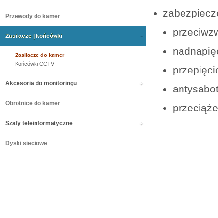
zabezpiecz
Przewody do kamer
przeciwz
Zasilacze | końcówki
nadnapię
Zasilacze do kamer
Końcówki CCTV
przepięci
Akcesoria do monitoringu
antysabo
Obrotnice do kamer
przeciąż
Szafy teleinformatyczne
Dyski sieciowe