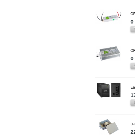
OR
0 
OR
0 
Ea
1
D-
2