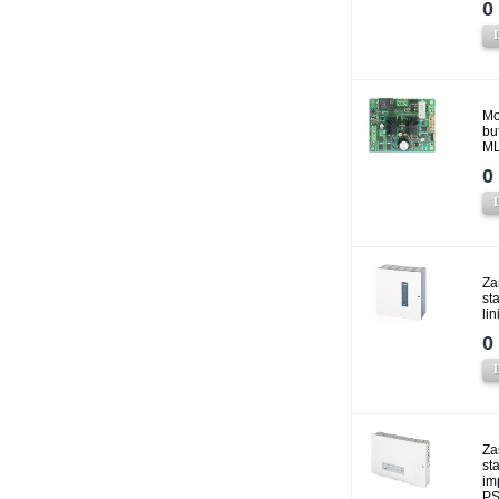
0 
Mo
bu
ML
0 
Za
st
li
0 
Za
st
im
PS