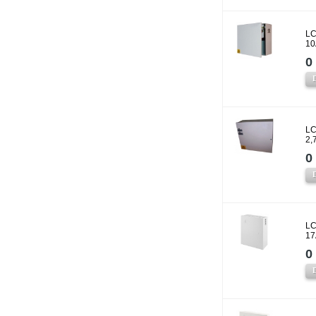
LC
10
0 
LC
2,
0 
LC
17
0 