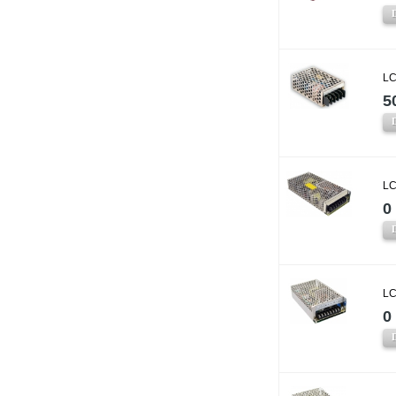
LC
5
LC
0 
LC
0 