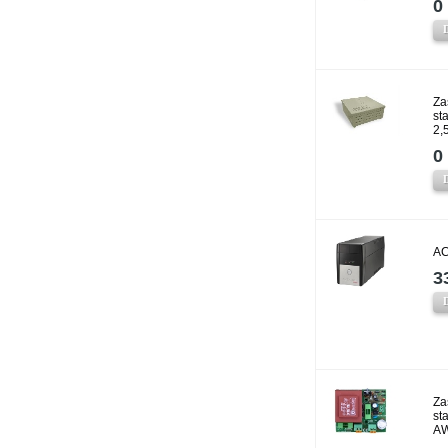
0 
Za
st
2,
0 
AC
3
Za
st
AW