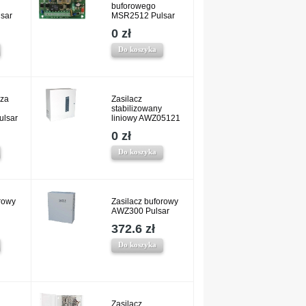
buforowego
sar
MSR2512 Pulsar
0 zł
Do koszyka
cza
Zasilacz
stabilizowany
lsar
liniowy AWZ05121
0 zł
Do koszyka
rowy
Zasilacz buforowy
AWZ300 Pulsar
372.6 zł
Do koszyka
Zasilacz