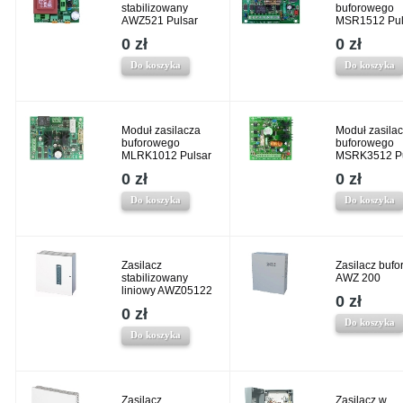
stabilizowany
buforowego
AWZ521 Pulsar
MSR1512 Pul
0 zł
0 zł
Do koszyka
Do koszyka
Moduł zasilacza
Moduł zasila
buforowego
buforowego
MLRK1012 Pulsar
MSRK3512 Pu
0 zł
0 zł
Do koszyka
Do koszyka
Zasilacz
Zasilacz bufo
stabilizowany
AWZ 200
liniowy AWZ05122
0 zł
0 zł
Do koszyka
Do koszyka
Zasilacz
Zasilacz w