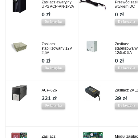
Zasilacz awaryjny
Przewód zasil
UPS ACP-AN-1kVA
wtykiem DC
0 zł
0 zł
Do koszyka
Do koszyka
Zasilacz
Zasilacz
stabilizowany 12V
stabilizowany
2,5A
12/5x0.5A
0 zł
0 zł
Do koszyka
Do koszyka
ACP-626
Zasilacz 2A 
331 zł
39 zł
Do koszyka
Do koszyka
Zasilacz
Moduł zasila