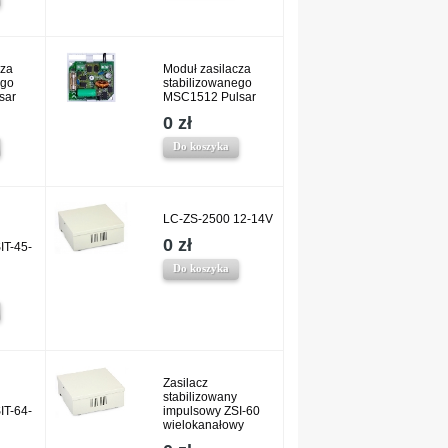
cza
Moduł zasilacza
ego
stabilizowanego
sar
MSC1512 Pulsar
0 zł
Do koszyka
LC-ZS-2500 12-14V
0 zł
IT-45-
Do koszyka
Zasilacz
stabilizowany
IT-64-
impulsowy ZSI-60
wielokanałowy