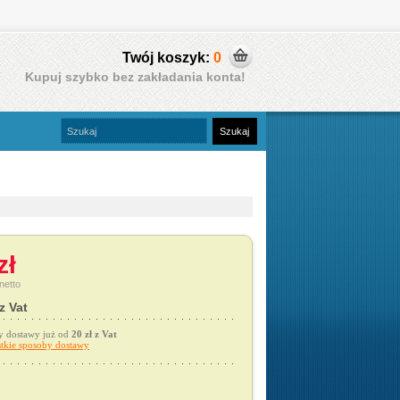
Twój koszyk:
0
Kupuj szybko bez zakładania konta!
zł
netto
 z Vat
y dostawy już od
20 zł z Vat
tkie sposoby dostawy