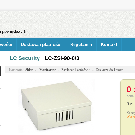
wości
Dostawa i płatności
Regulamin
Kontakt
LC Security
·
LC-ZSI-90-8/3
Kategoria:
Sklep
»
Monitoring
»
Zasilacze | końcówki
»
Zasilacze do kamer
0 
cena 
0 zł
Koszt
Wszys