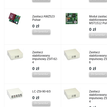
Zasilacz AWZ523
Moduł zasila
Pulsar
stabilizowan
MST1512 Pul
0 zł
0 zł
Do koszyka
Do koszyka
Zasilacz
Zasilacz
stabilizowany
stabilizowany
impulsowy ZSIT-62-
impulsowy ZS
4
6
0 zł
0 zł
Do koszyka
Do koszyka
LC-ZSI-90-6/3
Zasilacz
stabilizowany
0 zł
impulsowy ZS
4
Do koszyka