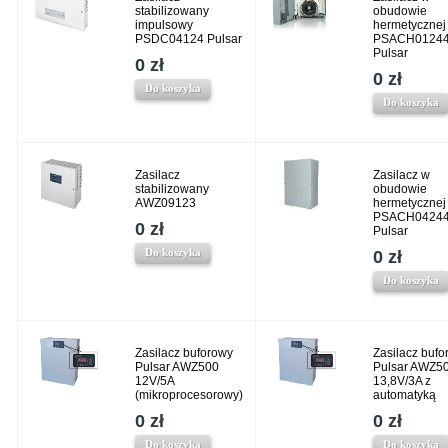
stabilizowany
obudowie
impulsowy
hermetycznej
PSDC04124 Pulsar
PSACH0124
Pulsar
0 zł
0 zł
Do koszyka
Do koszyka
Zasilacz
Zasilacz w
stabilizowany
obudowie
AWZ09123
hermetycznej
PSACH0424
0 zł
Pulsar
Do koszyka
0 zł
Do koszyka
Zasilacz buforowy
Zasilacz bufo
Pulsar AWZ500
Pulsar AWZ5
12V/5A
13,8V/3A z
(mikroprocesorowy)
automatyką
0 zł
0 zł
Do koszyka
Do koszyka