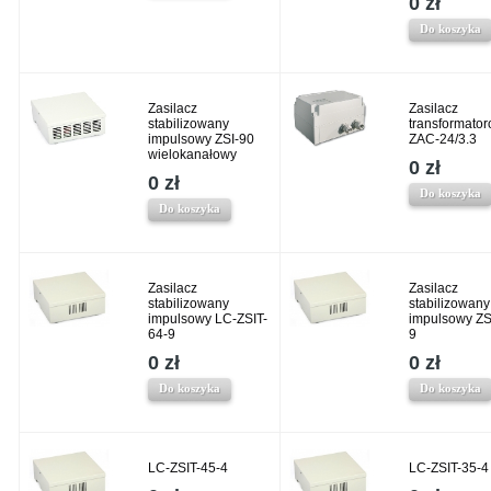
0 zł
Do koszyka
Zasilacz
Zasilacz
stabilizowany
transformato
impulsowy ZSI-90
ZAC-24/3.3
wielokanałowy
0 zł
0 zł
Do koszyka
Do koszyka
Zasilacz
Zasilacz
stabilizowany
stabilizowany
impulsowy LC-ZSIT-
impulsowy ZS
64-9
9
0 zł
0 zł
Do koszyka
Do koszyka
LC-ZSIT-45-4
LC-ZSIT-35-4