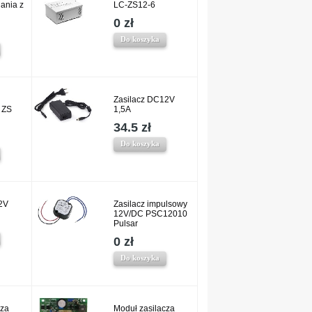
ania z
LC-ZS12-6
0 zł
Do koszyka
Zasilacz DC12V
 ZS
1,5A
34.5 zł
Do koszyka
12V
Zasilacz impulsowy
12V/DC PSC12010
Pulsar
0 zł
Do koszyka
cza
Moduł zasilacza