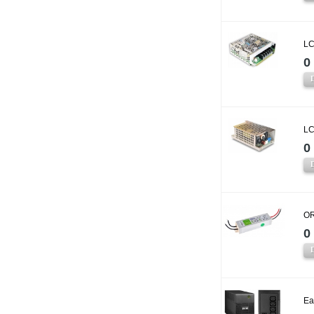
LC
0 
LC
0 
OR
0 
Ea