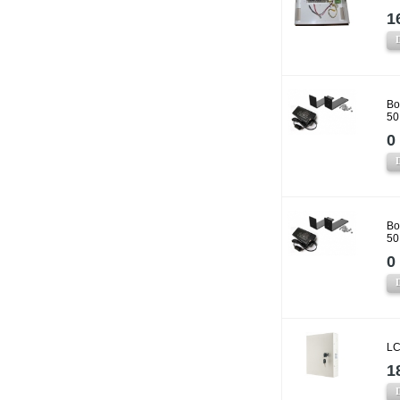
1
Bo
50
0 
Bo
50
0 
LC
1