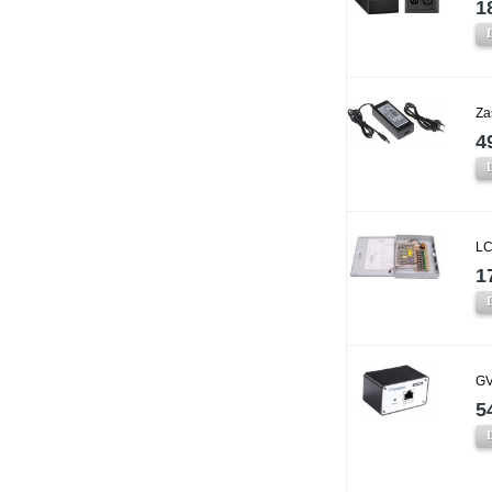
1
Za
4
LC
1
GV
5