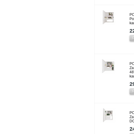
PO
Po
ka
2
PO
Za
48
ka
2
PO
Za
DC
2