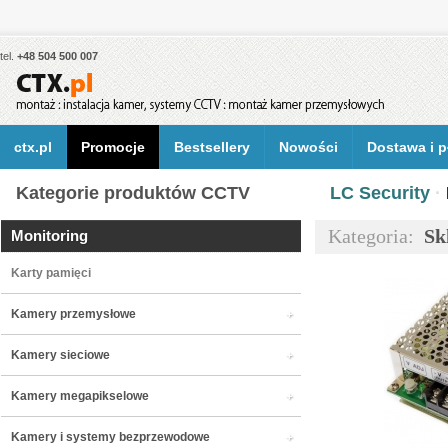
tel.
+48 504 500 007
ctx.pl
Promocje
Bestsellery
Nowości
Dostawa i p
Kategorie produktów CCTV
LC Security
·
Kategoria:
Sk
Monitoring
Karty pamięci
Kamery przemysłowe
Kamery sieciowe
Kamery megapikselowe
Kamery i systemy bezprzewodowe