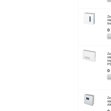
Za
st
li
0 
Za
st
im
PS
0 
Za
st
A