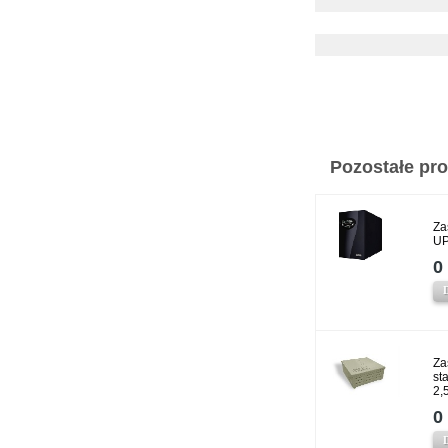
Pozostałe prod
Za
UP
0 
Za
st
2,
0 