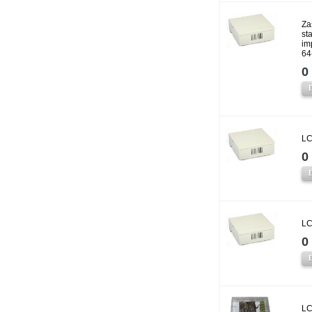
Za
st
im
64
0 
LC
0 
LC
0 
LC