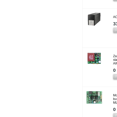
AC
3
Za
st
AW
0 
Mo
bu
ML
0 