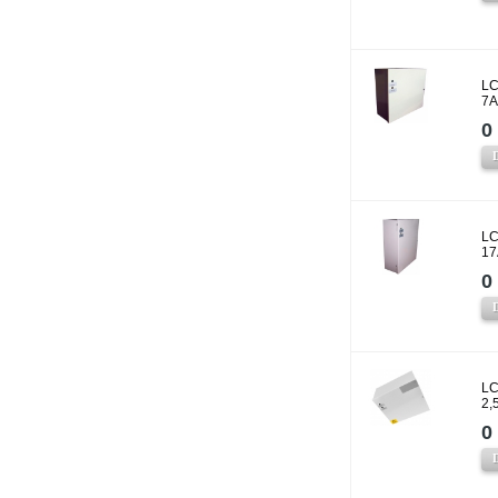
LC
7A
0 
LC
17
0 
LC
2,
0 