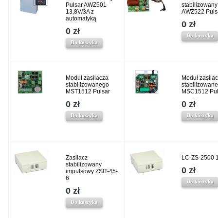
Pulsar AWZ501
stabilizowany
13,8V/3A z
AWZ522 Puls
automatyką
0 zł
0 zł
Do koszyka
Do koszyka
Moduł zasilacza
Moduł zasila
stabilizowanego
stabilizowan
MST1512 Pulsar
MSC1512 Pul
0 zł
0 zł
Do koszyka
Do koszyka
Zasilacz
LC-ZS-2500 
stabilizowany
0 zł
impulsowy ZSIT-45-
6
Do koszyka
0 zł
Do koszyka