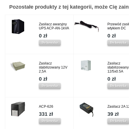
Pozostałe produkty z tej kategorii, może Cię zaint
Zasilacz awaryjny
Przewód zasil
UPS ACP-AN-1kVA
wtykiem DC
0 zł
0 zł
Do koszyka
Do koszyka
Zasilacz
Zasilacz
stabilizowany 12V
stabilizowany
2,5A
12/5x0.5A
0 zł
0 zł
Do koszyka
Do koszyka
ACP-626
Zasilacz 2A 
331 zł
39 zł
Do koszyka
Do koszyka