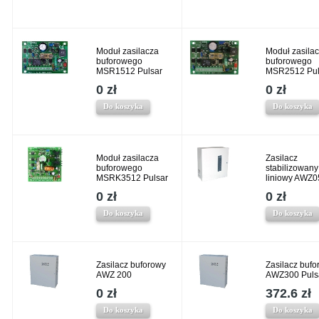
Moduł zasilacza
Moduł zasila
buforowego
buforowego
MSR1512 Pulsar
MSR2512 Pul
0 zł
0 zł
Do koszyka
Do koszyka
Moduł zasilacza
Zasilacz
buforowego
stabilizowany
MSRK3512 Pulsar
liniowy AWZ
0 zł
0 zł
Do koszyka
Do koszyka
Zasilacz buforowy
Zasilacz bufo
AWZ 200
AWZ300 Puls
0 zł
372.6 zł
Do koszyka
Do koszyka