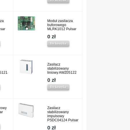
cza
Moduł zasilacza
buforowego
sar
MLRK1012 Pulsar
0 zł
Do koszyka
Zasilacz
stabilizowany
05121
liniowy AWZ05122
0 zł
Do koszyka
rowy
Zasilacz
ar
stabilizowany
impulsowy
PSDC04124 Pulsar
0 zł