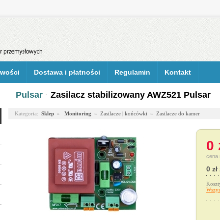
wości
Dostawa i płatności
Regulamin
Kontakt
Pulsar
·
Zasilacz stabilizowany AWZ521 Pulsar
Kategoria:
Sklep
»
Monitoring
»
Zasilacze | końcówki
»
Zasilacze do kamer
0 
cena 
0 zł
Koszt
Wszys