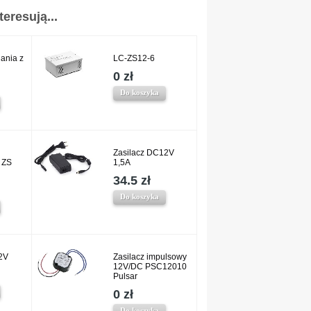
eresują...
ania z
LC-ZS12-6
0 zł
Do koszyka
Zasilacz DC12V
 ZS
1,5A
34.5 zł
Do koszyka
12V
Zasilacz impulsowy
12V/DC PSC12010
Pulsar
0 zł
Do koszyka