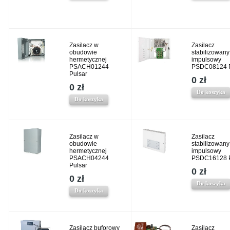
Zasilacz w
Zasilacz
obudowie
stabilizowany
hermetycznej
impulsowy
PSACH01244
PSDC08124 P
Pulsar
0 zł
0 zł
Do koszyka
Do koszyka
Zasilacz w
Zasilacz
obudowie
stabilizowany
hermetycznej
impulsowy
PSACH04244
PSDC16128 P
Pulsar
0 zł
0 zł
Do koszyka
Do koszyka
Zasilacz buforowy
Zasilacz