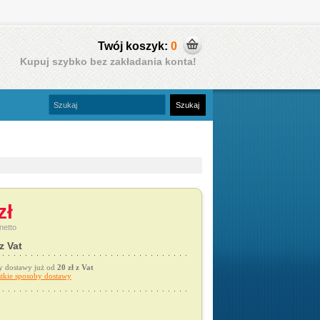
Twój koszyk:
0
Kupuj szybko bez zakładania konta!
zł
netto
 z Vat
y dostawy już od
20 zł z Vat
tkie sposoby dostawy