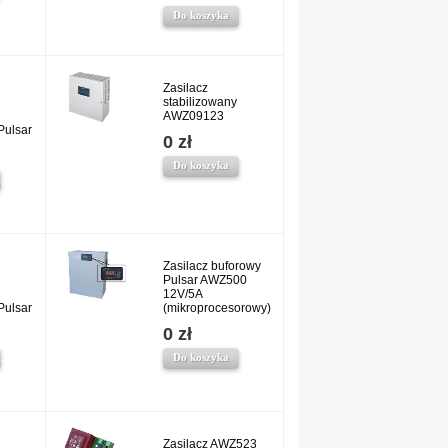
Do koszyka
Zasilacz
stabilizowany
AWZ09123
ulsar
0 zł
Do koszyka
Zasilacz buforowy
Pulsar AWZ500
12V/5A
ulsar
(mikroprocesorowy)
0 zł
Do koszyka
Zasilacz AWZ523