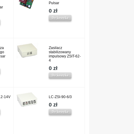
Pulsar
ar
0 zł
Do koszyka
cza
Zasilacz
ego
stabilizowany
sar
impulsowy ZSIT-62-
4
0 zł
Do koszyka
12-14V
LC-ZSI-90-6/3
0 zł
Do koszyka